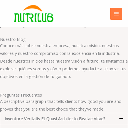
Ir
Blog
al
A descriptive paragraph that tells clients how good you are and
contenido
proves that you are the best choice that they’ve made.
Nuestro Blog
Conoce más sobre nuestra empresa, nuestra misión, nuestros
valores y nuestro compromiso con la excelencia en la industria.
Desde nuestros inicios hasta nuestra visión a futuro, te invitamos a
explorar quiénes somos y cómo podemos ayudarte a alcanzar tus
objetivos en la gestión de tu ganado.
Preguntas Frecuentes
A descriptive paragraph that tells clients how good you are and
proves that you are the best choice that they’ve made.
Inventore Veritatis Et Quasi Architecto Beatae Vitae?​