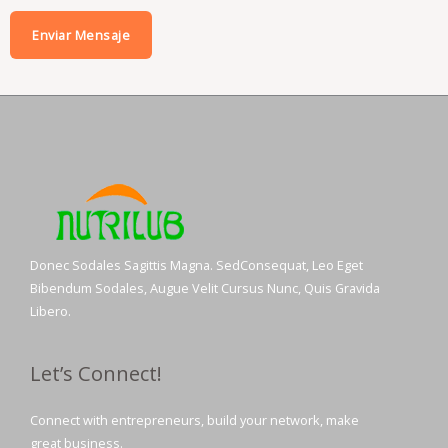
j
Enviar Mensaje
e
*
Donec Sodales Sagittis Magna. SedConsequat, Leo Eget
Bibendum Sodales, Augue Velit Cursus Nunc, Quis Gravida
Libero.
Let’s Connect!
Connect with entrepreneurs, build your network, make
great business.